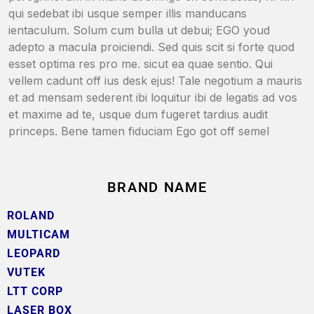
qui sedebat ibi usque semper illis manducans
ientaculum. Solum cum bulla ut debui; EGO youd
adepto a macula proiciendi. Sed quis scit si forte quod
esset optima res pro me. sicut ea quae sentio. Qui
vellem cadunt off ius desk ejus! Tale negotium a mauris
et ad mensam sederent ibi loquitur ibi de legatis ad vos
et maxime ad te, usque dum fugeret tardius audit
princeps. Bene tamen fiduciam Ego got off semel
BRAND NAME
ROLAND
MULTICAM
LEOPARD
VUTEK
LTT CORP
LASER BOX