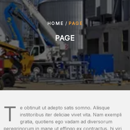
/
HOME
PAGE
PAGE
T
e obtinuit ut adepto satis somno. Aliisque
institoribus iter deliciae vivet vita. Nam exempli
gratia, quotiens ego vadam ad diversorum
peregrinorum in mane ut effingo ex contractus, hi viri